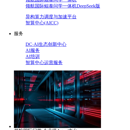
领航国际鲲泰问学一体机DeepSeek版
异构算力调度与加速平台
智算中心(AICC)
服务
DC·AI生态创新中心
AI服务
AI培训
智算中心运营服务