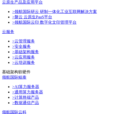
云原生产品及应用平台
>领航国际研云 研制一体化工业互联网解决方案
>磐云 云原生PaaS平台
>领航国际云印 数字化文印管理平台
云服务
>云管理服务
>安全服务
>基础架构服务
>云应用服务
>云培训服务
基础架构软硬件
领航国际鲲泰
>AI算力服务器
>通用算力服务器
>计算终端产品
>数据通信产品
领航国际云科