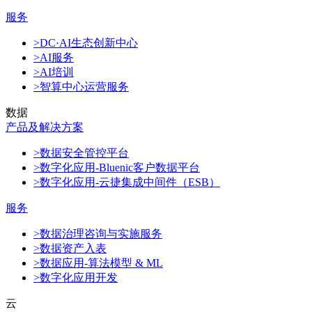
服务
>DC·AI生态创新中心
>AI服务
>AI培训
>智算中心运营服务
数据
产品及解决方案
>数据安全管控平台
>数字化应用-Bluenic客户数据平台
>数字化应用-云捷集成中间件（ESB）
服务
>数据治理咨询与实施服务
>数据资产入表
>数据应用-算法模型 & ML
>数字化应用开发
云