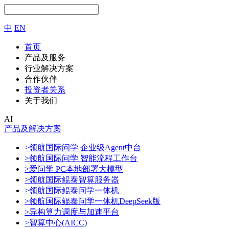
中
EN
首页
产品及服务
行业解决方案
合作伙伴
投资者关系
关于我们
AI
产品及解决方案
>领航国际问学 企业级Agent中台
>领航国际问学 智能流程工作台
>爱问学 PC本地部署大模型
>领航国际鲲泰智算服务器
>领航国际鲲泰问学一体机
>领航国际鲲泰问学一体机DeepSeek版
>异构算力调度与加速平台
>智算中心(AICC)