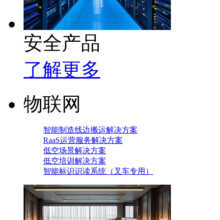
安全产品
了解更多
物联网
智能制造线边搬运解决方案
RaaS运营服务解决方案
低空场景解决方案
低空培训解决方案
智能标识识读系统（叉车专用）