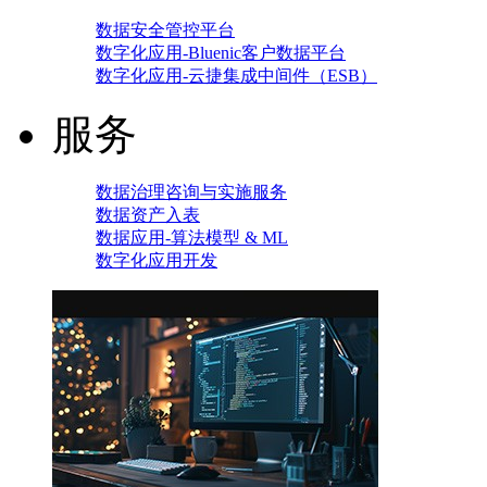
数据安全管控平台
数字化应用-Bluenic客户数据平台
数字化应用-云捷集成中间件（ESB）
服务
数据治理咨询与实施服务
数据资产入表
数据应用-算法模型 & ML
数字化应用开发