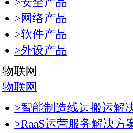
>安全产品
>网络产品
>软件产品
>外设产品
物联网
物联网
>智能制造线边搬运解
>RaaS运营服务解决方