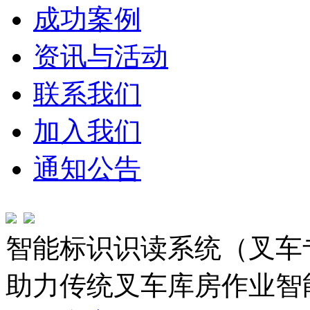
成功案例
资讯与活动
联系我们
加入我们
通知公告
智能标识识读系统（叉车
助力传统叉车库房作业智