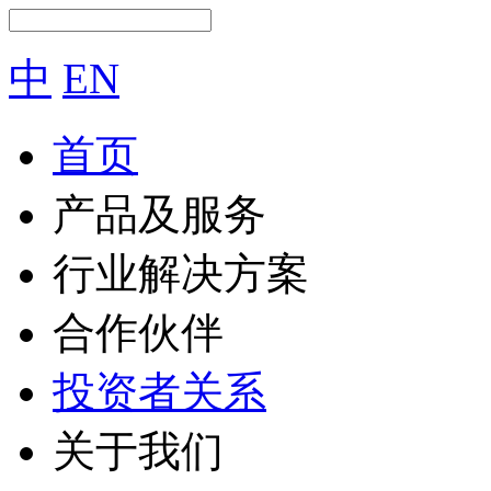
中
EN
首页
产品及服务
行业解决方案
合作伙伴
投资者关系
关于我们